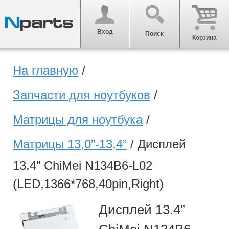
Вход
Поиск
Корзина
На главную
/
Запчасти для ноутбуков
/
Матрицы для ноутбука
/
Матрицы 13,0”-13,4”
/
Дисплей
13.4” ChiMei N134B6-L02
(LED,1366*768,40pin,Right)
Дисплей 13.4”