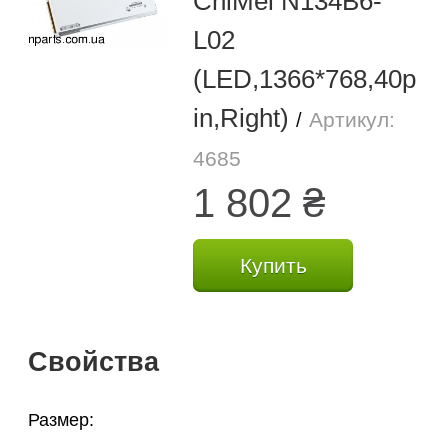
ChiMei N134B6-
L02
(LED,1366*768,40p
in,Right)
Артикул:
/
4685
1 802 ₴
Купить
Свойства
Размер: